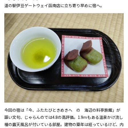
道の駅伊豆ゲートウェイ函南店に立ち寄り早めに宿へ。
ＴＢカーズの整備済み車両
ＴＢカーズの「くるまづくり」
コラム「クルマのミニ知識」
ETCカードレンタル
お客様レビュー
ご利用事例
今回の宿は「今、ふたたびときめきへ の 海辺の料亭旅館」が
ブログ
謳い文句、じゃらんのでは4.8の高評価。1.9ｍもある温泉かけ流し
お知らせ
檜の露天風呂が付いている部屋。建物の築年は経っているけど、内