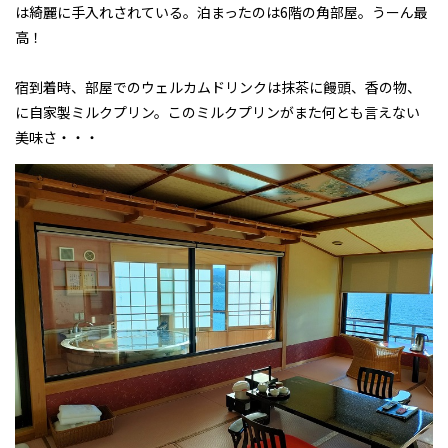
は綺麗に手入れされている。泊まったのは6階の角部屋。うーん最
新入庫情報
高！
キャンペーン
宿到着時、部屋でのウェルカムドリンクは抹茶に饅頭、香の物、
会社案内
に自家製ミルクプリン。このミルクプリンがまた何とも言えない
アクセス
美味さ・・・
プライバシーポリシー
特定商取引に基づく表示
サイトマップ
キャンペーン情報
クルマのミニ知識
お問合せ・お見積り
〒160-0023 東京都新宿区西新宿5-17-4
03-3320-1678
TEL:
営業時間｜9:00～18:00
定休日｜第2･3土曜日・日曜日・祝日