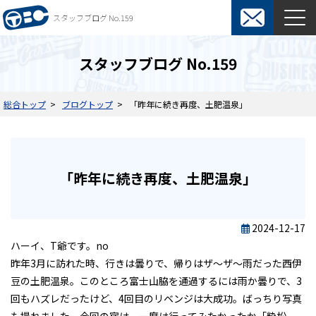
スタッフブログ No.159
東京ビジネスカーズ総合TOP
スタッフブログ No.159
マンスリーレンタカー
総合トップ
ブログトップ
「昨年に続き再度、土肥温泉」
料金表
よくある質問
オプション
ウィークリーレンタカー
「昨年に続き再度、土肥温泉」
ご利用の流れ
保険・補償制度
契約について
レンタカー約款
2024-12-17
ハーイ、T爺です。no
短期カーリース
昨年3月に訪れた時、行きは曇りで、帰りはザ～ザ～雨だった西伊
豆の土肥温泉。このところ富士山脇を通過するには雨か曇りで、3
料金表
入札関係短期カーリース
回もハズレだったけど、4回目のリベンジは大成功。ばっちり写真
ご利用の流れ
通勤用短期カーリース