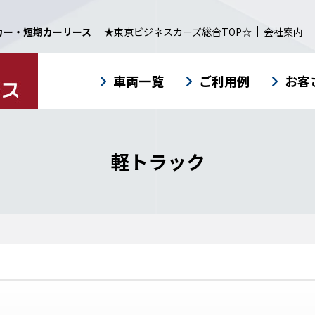
カー・短期カーリース
★東京ビジネスカーズ総合TOP☆
会社案内
東京ビジネスカーズ総合TOP
車両一覧
ご利用例
お客
ンタカー
短
よくある質問
料金表
軽トラック
ウィークリーレンタカー
ご利用の流れ
保険・補償制度
契約について
レンタカー約款
よくある質問