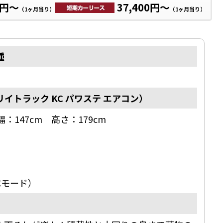
0円～
37,400円～
（1ヶ月当り）
（1ヶ月当り）
種
イトラック KC パワステ エアコン）
：147cm 高さ：179cm
案内
セス
イバシーポリシー
商取引に基づく表示
TCモード）
トマップ