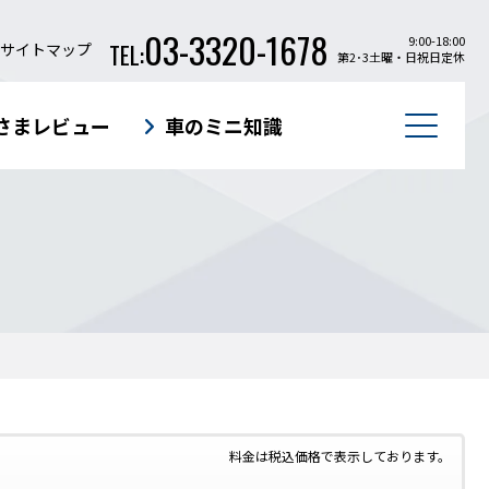
03-3320-1678
9:00-18:00
TEL:
サイトマップ
第2･3土曜・日祝日定休
さまレビュー
車のミニ知識
期カーリース
入札関係短期カーリース
通勤用短期カーリース
軽貨物カーリース
料金は税込価格で表示しております。