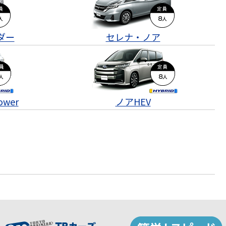
ダー
セレナ・ノア
wer
ノアHEV