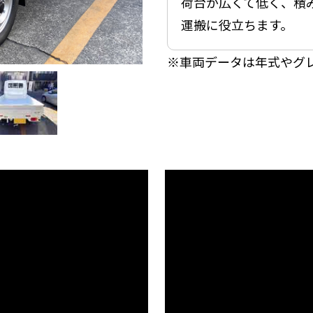
荷台が広くて低く、積
運搬に役立ちます。
クルマのミニ知識
お問合せ・お見積り
※車両データは年式やグ