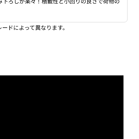
み下ろしが楽々！積載性と小回りの良さで荷物の
〒160-0023 東京都新宿区西新宿5-17-4
03-3320-1678
TEL:
営業時間｜9:00～18:00
レードによって異なります。
定休日｜第2･3土曜日・日曜日・祝日