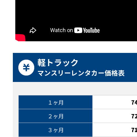
軽トラック
マンスリーレンタカー価格表
１ヶ月
7
２ヶ月
7
３ヶ月
7