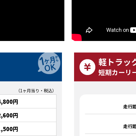
軽トラッ
短期カーリ
（1ヶ月当り・税込）
4,800円
走行距
2,600円
走行距
1,500円