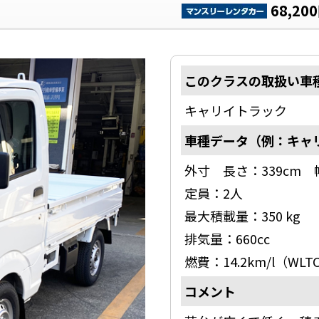
68,20
このクラスの取扱い車
キャリイトラック
車種データ（例：キャリ
外寸 長さ：339cm 幅
お客様レビュー
会社
定員：2人
ご利用事例
アク
最大積載量：350 kg
ブログ
プラ
排気量：660cc
お知らせ
特定
燃費：14.2km/l（WL
新入庫情報
サイ
コメント
キャンペーン