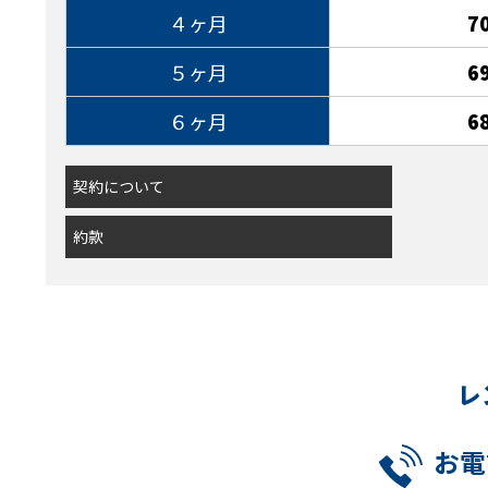
４ヶ月
7
５ヶ月
6
６ヶ月
6
契約について
約款
レ
お電