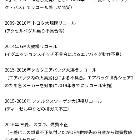
ク・バス」でリコール隠しが発覚）
2009-2010年 トヨタ大規模リコール
(アクセルペダル戻り不具合等）
2014年 GM大規模リコール
(イグニッションスイッチ不具合によるエアバッグ動作不良）
ＴＢカーズの整備済み車両
2015-2016年タカタエアバッグ大規模リコール
ＴＢカーズの「くるまづくり」
（エアバッグ内の火薬劣化による不具合。エアバッグ世界シェア2
コラム「クルマのミニ知識」
のため各メーカーを対象に2019年までにリコール実施）
ETCカードレンタル
2015-2016年 フォルクスワーゲン大規模リコール
お客様レビュー
(ディーゼル車などの排ガス不正）
ご利用事例
2016年 三菱、スズキ、燃費不正
ブログ
（三菱はこの燃費不正気付いたがOEM供給先の日産から燃費数値
お知らせ