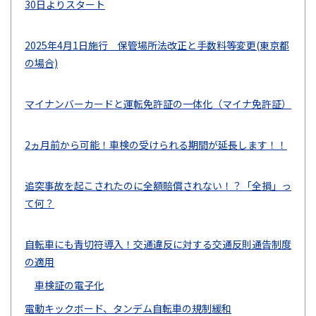
30日よりスタート
2025年4月1日施行 保管場所法改正と手数料等変更(東京都
の場合)
マイナンバーカードと運転免許証の一体化（マイナ免許証）
2ヵ月前から可能！車検の受けられる期間が延長します！！
追突事故を起こされたのに全額賠償されない！？「全損」っ
て何？
自転車にも青切符導入！交通違反に対する交通反則通告制度
の適用
車検証の電子化
電動キックボード、タンデム自転車の規制緩和