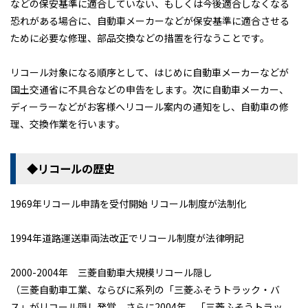
などの保安基準に適合していない、もしくは今後適合しなくなる
恐れがある場合に、自動車メーカーなどが保安基準に適合させる
契約について
軽貨物カーリース
ために必要な修理、部品交換などの措置を行なうことです。
よくある質問
リコール対象になる順序として、はじめに自動車メーカーなどが
国土交通省に不具合などの申告をします。次に自動車メーカー、
ディーラーなどがお客様へリコール案内の通知をし、自動車の修
理、交換作業を行います。
◆リコールの歴史
1969年リコール申請を受付開始 リコール制度が法制化
1994年道路運送車両法改正でリコール制度が法律明記
2000-2004年 三菱自動車大規模リコール隠し
（三菱自動車工業、ならびに系列の「三菱ふそうトラック・バ
ス」がリコール隠し発覚、さらに2004年 「三菱ふそうトラッ