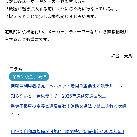
しかし各ユーザーやメーカー側の考え方を
「問題が起き拡大する前に未然に防ぐ為に行なっている。」
と捉えるとことで少し印象も変わると思います。
定期的に点検を行い、メーカー、ディーラーなどから直接情報共
有することも重要です。
担当：大泉
コラム
保険や税金、法律
自転車利用者必見！ヘルメット着用の重要性と最新ルール
知らないと一発免停！？ 2026年道路交通法改正
整備不良車の定義と違反点数｜道路交通法で禁止される状態
とは
自宅で自動車整備が可能!? 訪問特定整備制度が2025年6月