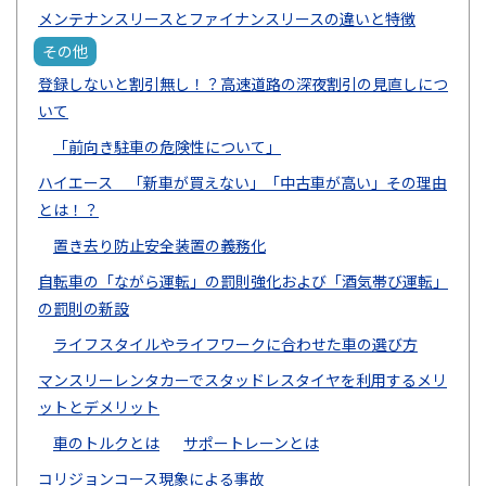
メンテナンスリースとファイナンスリースの違いと特徴
その他
登録しないと割引無し！？高速道路の深夜割引の見直しにつ
いて
「前向き駐車の危険性について」
ハイエース 「新車が買えない」「中古車が高い」その理由
とは！？
置き去り防止安全装置の義務化
自転車の「ながら運転」の罰則強化および「酒気帯び運転」
の罰則の新設
ライフスタイルやライフワークに合わせた車の選び方
マンスリーレンタカーでスタッドレスタイヤを利用するメリ
ットとデメリット
車のトルクとは
サポートレーンとは
コリジョンコース現象による事故