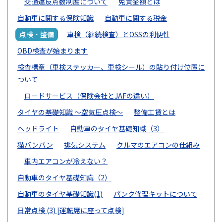
交通違反点数制度について
免責金額とは
自動車に関する保険知識
自動車に関する税金
点検・整備
車検（継続検査）とOSSの利便性
OBD検査が始まります
検査標章（車検ステッカー、車検シール）の貼り付け位置に
ついて
ロードサービス（保険会社とJAFの違い）
タイヤの基礎知識 ～空気圧点検～
整備工賃とは
ヘッドライト
自動車のタイヤ基礎知識（3）
猫バンバン
排気システム
クルマのエアコンの仕組み
車内エアコンが冷えない？
自動車のタイヤ基礎知識（2）
自動車のタイヤ基礎知識(1)
パンク修理キットについて
日常点検 (3) [運転席に座って点検]