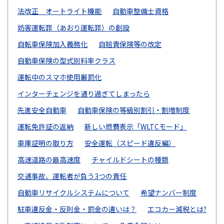
法改正 オートライト機能
自動車整備士資格
妨害運転罪（あおり運転罪）の創設
自転車保険加入義務化
自賠責保険等の改定
自動車保険の型式別料率クラス
運転中のスマホ使用厳罰化
インターチェンジを通り過ぎてしまったら
先進安全自動車
自動車保険の等級別割引・割増制度
運転免許証の返納
新しい燃費表示「WLTCモード」
車庫証明の取り方
安全運転（スピード違反編）
高速道路の最高速度
チャイルドシートの種類
交通事故、運転者が負う3つの責任
自動車リサイクルシステムについて
希望ナンバー制度
駐車違反金・反則金・罰金の違いは？
エコカー減税とは?