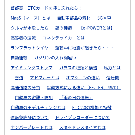
首都高 ETCカードを挿し忘れたら！
MaaS（マース）とは
自動車部品の素材
5G×車
クルマが水没したら
鍵の種類
【e-POWERとは】
高齢者の運転
コネクテッドカーとは
ランフラットタイヤ
運転中に地震が起きたら・・・
自動運転
ガソリンの入れ間違い
アイドリングストップ
ガラスの種類と構造
馬力とは
雪道
アドブルーとは
オプションの違い
信号機
高速道路の分類
駆動方式による違い（FF、FR、4WD）
自動車の盗難・防犯
「雨の日の運転」
自動車のモデルチェンジとは
ETC2.0の機能と特徴
運転免許証について
ドライブレコーダーについて
ナンバープレートとは
スタッドレスタイヤとは