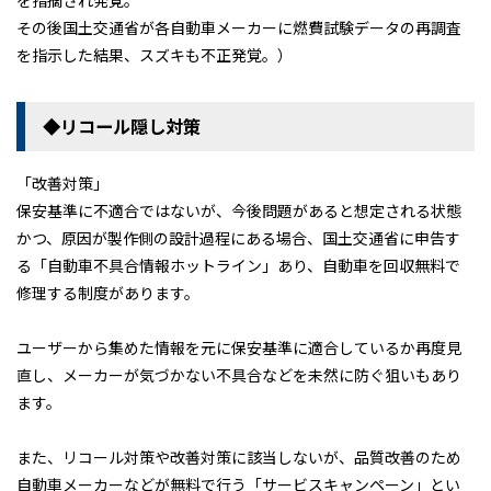
を指摘され発覚。
新入庫情報
その後国土交通省が各自動車メーカーに燃費試験データの再調査
を指示した結果、スズキも不正発覚。）
キャンペーン
会社案内
◆リコール隠し対策
アクセス
プライバシーポリシー
「改善対策」
保安基準に不適合ではないが、今後問題があると想定される状態
特定商取引に基づく表示
かつ、原因が製作側の設計過程にある場合、国土交通省に申告す
サイトマップ
る「自動車不具合情報ホットライン」あり、自動車を回収無料で
修理する制度があります。
ユーザーから集めた情報を元に保安基準に適合しているか再度見
キャンペーン情報
クルマのミニ知識
お問合せ・お見積り
直し、メーカーが気づかない不具合などを未然に防ぐ狙いもあり
ます。
〒160-0023 東京都新宿区西新宿5-17-4
03-3320-1678
TEL:
営業時間｜9:00～18:00
また、リコール対策や改善対策に該当しないが、品質改善のため
定休日｜第2･3土曜日・日曜日・祝日
自動車メーカーなどが無料で行う「サービスキャンペーン」とい