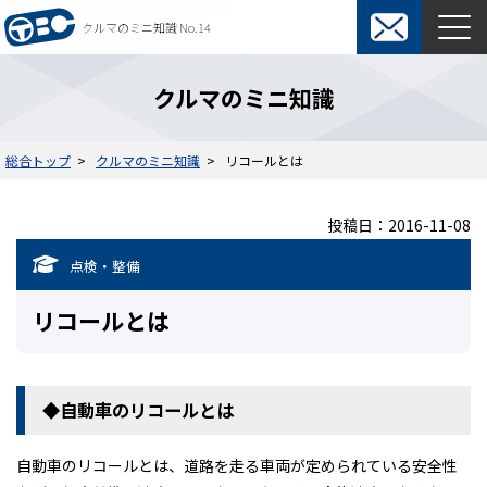
クルマのミニ知識 No.14
東京ビジネスカーズ総合TOP
クルマのミニ知識
マンスリーレンタカー
総合トップ
クルマのミニ知識
リコールとは
料金表
よくある質問
投稿日：2016-11-08
オプション
ウィークリーレンタカー
点検・整備
ご利用の流れ
保険・補償制度
リコールとは
契約について
レンタカー約款
短期カーリース
◆自動車のリコールとは
料金表
入札関係短期カーリース
自動車のリコールとは、道路を走る車両が定められている安全性
ご利用の流れ
通勤用短期カーリース