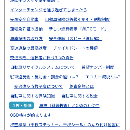
インターチェンジを通り過ぎてしまったら
先進安全自動車
自動車保険の等級別割引・割増制度
運転免許証の返納
新しい燃費表示「WLTCモード」
車庫証明の取り方
安全運転（スピード違反編）
高速道路の最高速度
チャイルドシートの種類
交通事故、運転者が負う3つの責任
自動車リサイクルシステムについて
希望ナンバー制度
駐車違反金・反則金・罰金の違いは？
エコカー減税とは?
交通違反点数制度について
免責金額とは
自動車に関する保険知識
自動車に関する税金
点検・整備
車検（継続検査）とOSSの利便性
OBD検査が始まります
検査標章（車検ステッカー、車検シール）の貼り付け位置に