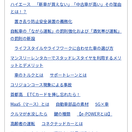
ハイエース 「新車が買えない」「中古車が高い」その理由
とは！？
置き去り防止安全装置の義務化
自転車の「ながら運転」の罰則強化および「酒気帯び運転」
の罰則の新設
ライフスタイルやライフワークに合わせた車の選び方
マンスリーレンタカーでスタッドレスタイヤを利用するメリ
ットとデメリット
車のトルクとは
サポートレーンとは
コリジョンコース現象による事故
首都高 ETCカードを挿し忘れたら！
MaaS（マース）とは
自動車部品の素材
5G×車
クルマが水没したら
鍵の種類
【e-POWERとは】
高齢者の運転
コネクテッドカーとは