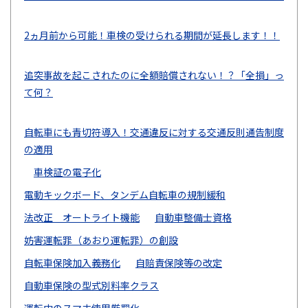
2ヵ月前から可能！車検の受けられる期間が延長します！！
追突事故を起こされたのに全額賠償されない！？「全損」っ
て何？
自転車にも青切符導入！交通違反に対する交通反則通告制度
の適用
車検証の電子化
電動キックボード、タンデム自転車の規制緩和
法改正 オートライト機能
自動車整備士資格
妨害運転罪（あおり運転罪）の創設
自転車保険加入義務化
自賠責保険等の改定
自動車保険の型式別料率クラス
運転中のスマホ使用厳罰化