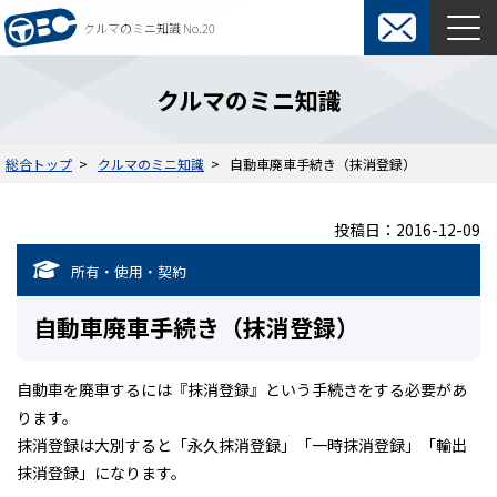
クルマのミニ知識 No.20
東京ビジネスカーズ総合TOP
クルマのミニ知識
マンスリーレンタカー
総合トップ
クルマのミニ知識
自動車廃車手続き（抹消登録）
料金表
よくある質問
投稿日：2016-12-09
オプション
ウィークリーレンタカー
所有・使用・契約
ご利用の流れ
保険・補償制度
自動車廃車手続き（抹消登録）
契約について
レンタカー約款
自動車を廃車するには『抹消登録』という手続きをする必要があ
短期カーリース
ります。
抹消登録は大別すると「永久抹消登録」「一時抹消登録」「輸出
料金表
入札関係短期カーリース
抹消登録」になります。
ご利用の流れ
通勤用短期カーリース