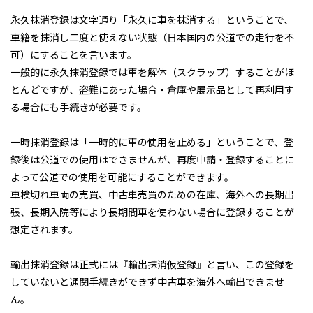
永久抹消登録は文字通り「永久に車を抹消する」ということで、
契約について
軽貨物カーリース
車籍を抹消し二度と使えない状態（日本国内の公道での走行を不
よくある質問
可）にすることを言います。
一般的に永久抹消登録では車を解体（スクラップ）することがほ
とんどですが、盗難にあった場合・倉庫や展示品として再利用す
る場合にも手続きが必要です。
一時抹消登録は「一時的に車の使用を止める」ということで、登
録後は公道での使用はできませんが、再度申請・登録することに
よって公道での使用を可能にすることができます。
車検切れ車両の売買、中古車売買のための在庫、海外への長期出
張、長期入院等により長期間車を使わない場合に登録することが
想定されます。
輸出抹消登録は正式には『輸出抹消仮登録』と言い、この登録を
していないと通関手続きができず中古車を海外へ輸出できませ
ん。