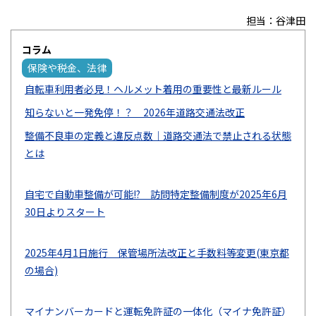
新入庫情報
担当：谷津田
キャンペーン
コラム
会社案内
保険や税金、法律
自転車利用者必見！ヘルメット着用の重要性と最新ルール
アクセス
知らないと一発免停！？ 2026年道路交通法改正
プライバシーポリシー
整備不良車の定義と違反点数｜道路交通法で禁止される状態
特定商取引に基づく表示
とは
サイトマップ
自宅で自動車整備が可能!? 訪問特定整備制度が2025年6月
30日よりスタート
キャンペーン情報
クルマのミニ知識
お問合せ・お見積り
2025年4月1日施行 保管場所法改正と手数料等変更(東京都
〒160-0023 東京都新宿区西新宿5-17-4
の場合)
03-3320-1678
TEL:
営業時間｜9:00～18:00
定休日｜第2･3土曜日・日曜日・祝日
マイナンバーカードと運転免許証の一体化（マイナ免許証）