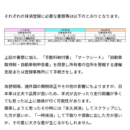
それぞれの抹消登録に必要な書類等は以下のとおりとなります。
ＴＢカーズの整備済み車両
上記の書類に加え、「手数料納付書」「マークシート」「自動車
取得税・自動車税申告書」を用意し所有者の住所を管轄する運輸
ＴＢカーズの「くるまづくり」
支局または登録事務所にて手続きをします。
コラム「クルマのミニ知識」
ETCカードレンタル
為替相場、諸外国の関税改正やその他の影響にもよりますが、日
本車は丈夫で品質が良いため、年式が古かったり走行距離が多く
お客様レビュー
ても思った以上に価値が付く可能性があります。
ご利用事例
廃車しようと思ったその時には「永久抹消」してスクラップにし
た方が良いか、「一時抹消」して下取りや買取に出した方が良い
ブログ
か、その差に大きな差が生じるかもしれません。
お知らせ