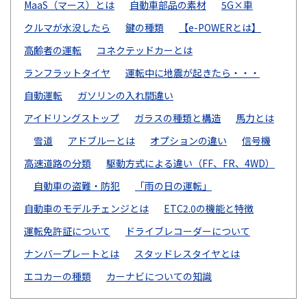
MaaS（マース）とは
自動車部品の素材
5G×車
クルマが水没したら
鍵の種類
【e-POWERとは】
高齢者の運転
コネクテッドカーとは
ランフラットタイヤ
運転中に地震が起きたら・・・
自動運転
ガソリンの入れ間違い
アイドリングストップ
ガラスの種類と構造
馬力とは
雪道
アドブルーとは
オプションの違い
信号機
高速道路の分類
駆動方式による違い（FF、FR、4WD）
自動車の盗難・防犯
「雨の日の運転」
自動車のモデルチェンジとは
ETC2.0の機能と特徴
運転免許証について
ドライブレコーダーについて
ナンバープレートとは
スタッドレスタイヤとは
エコカーの種類
カーナビについての知識