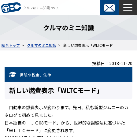
クルマのミニ知識 No.69
東京ビジネスカーズ総合TOP
クルマのミニ知識
マンスリーレンタカー
総合トップ
クルマのミニ知識
新しい燃費表示「WLTCモード」
料金表
よくある質問
投稿日：2018-11-20
オプション
ウィークリーレンタカー
保険や税金、法律
ご利用の流れ
保険・補償制度
新しい燃費表示「WLTCモード」
契約について
レンタカー約款
自動車の燃費表示が変わります。先日、私も新型ジムニーのカ
短期カーリース
タログで初めて見ました。
日本独自の「ＪＣ08モード」から、世界的な試験法に基づいた
料金表
入札関係短期カーリース
「ＷＬＴＣモード」に変更されます。
ご利用の流れ
通勤用短期カーリース