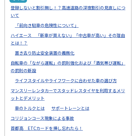
登録しないと割引無し！？高速道路の深夜割引の見直しにつ
いて
「前向き駐車の危険性について」
ハイエース 「新車が買えない」「中古車が高い」その理由
とは！？
置き去り防止安全装置の義務化
自転車の「ながら運転」の罰則強化および「酒気帯び運転」
の罰則の新設
ライフスタイルやライフワークに合わせた車の選び方
マンスリーレンタカーでスタッドレスタイヤを利用するメリ
ットとデメリット
車のトルクとは
サポートレーンとは
コリジョンコース現象による事故
首都高 ETCカードを挿し忘れたら！