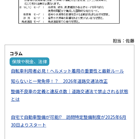
新入庫情報
キャンペーン
会社案内
アクセス
担当：佐藤
プライバシーポリシー
コラム
特定商取引に基づく表示
保険や税金、法律
自転車利用者必見！ヘルメット着用の重要性と最新ルール
サイトマップ
知らないと一発免停！？ 2026年道路交通法改正
整備不良車の定義と違反点数｜道路交通法で禁止される状態
とは
キャンペーン情報
クルマのミニ知識
お問合せ・お見積り
自宅で自動車整備が可能!? 訪問特定整備制度が2025年6月
〒160-0023 東京都新宿区西新宿5-17-4
03-3320-1678
TEL:
30日よりスタート
営業時間｜9:00～18:00
定休日｜第2･3土曜日・日曜日・祝日