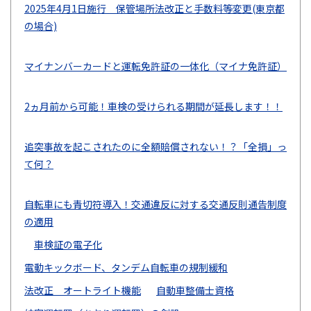
2025年4月1日施行 保管場所法改正と手数料等変更(東京都
の場合)
マイナンバーカードと運転免許証の一体化（マイナ免許証）
2ヵ月前から可能！車検の受けられる期間が延長します！！
追突事故を起こされたのに全額賠償されない！？「全損」っ
て何？
自転車にも青切符導入！交通違反に対する交通反則通告制度
の適用
車検証の電子化
電動キックボード、タンデム自転車の規制緩和
法改正 オートライト機能
自動車整備士資格