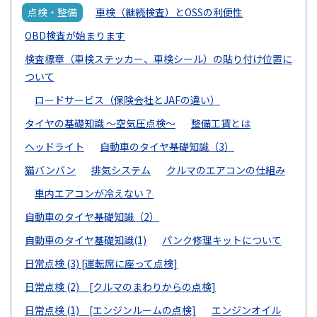
点検・整備
車検（継続検査）とOSSの利便性
OBD検査が始まります
検査標章（車検ステッカー、車検シール）の貼り付け位置に
ついて
ロードサービス（保険会社とJAFの違い）
タイヤの基礎知識 ～空気圧点検～
整備工賃とは
ヘッドライト
自動車のタイヤ基礎知識（3）
猫バンバン
排気システム
クルマのエアコンの仕組み
車内エアコンが冷えない？
自動車のタイヤ基礎知識（2）
自動車のタイヤ基礎知識(1)
パンク修理キットについて
日常点検 (3) [運転席に座って点検]
日常点検 (2) [クルマのまわりからの点検]
日常点検 (1) [エンジンルームの点検]
エンジンオイル