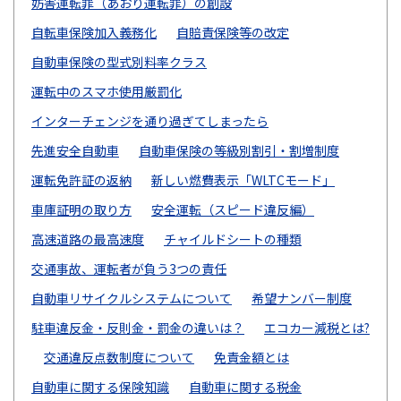
妨害運転罪（あおり運転罪）の創設
自転車保険加入義務化
自賠責保険等の改定
自動車保険の型式別料率クラス
運転中のスマホ使用厳罰化
インターチェンジを通り過ぎてしまったら
先進安全自動車
自動車保険の等級別割引・割増制度
運転免許証の返納
新しい燃費表示「WLTCモード」
車庫証明の取り方
安全運転（スピード違反編）
高速道路の最高速度
チャイルドシートの種類
交通事故、運転者が負う3つの責任
自動車リサイクルシステムについて
希望ナンバー制度
駐車違反金・反則金・罰金の違いは？
エコカー減税とは?
交通違反点数制度について
免責金額とは
自動車に関する保険知識
自動車に関する税金